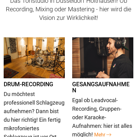
Das Tonstudio in Düsseldorf Holthausen! Ob
Recording, Mixing oder Mastering - hier wird die
Vision zur Wirklichkeit!
DRUM-RECORDING
GESANGSAUFNAHME
N
Du möchtest
Egal ob Leadvocal-
professionell Schlagzeug
Recording, Gruppen-
aufnehmen? Dann bist
oder Karaoke-
du hier richtig! Ein fertig
Aufnahmen: hier ist alles
mikrofoniertes
möglich!
Mehr
Schlagzeug ist vor Ort.