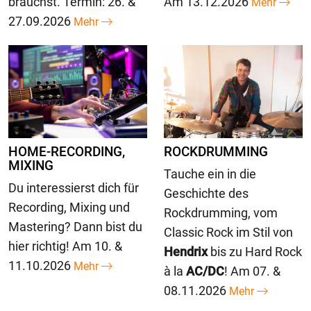
brauchst. Termin: 26. &
Am 13.12.2026
Mehr
27.09.2026
Mehr
HOME-RECORDING,
ROCKDRUMMING
MIXING
Tauche ein in die
Du interessierst dich für
Geschichte des
Recording, Mixing und
Rockdrumming, vom
Mastering? Dann bist du
Classic Rock im Stil von
hier richtig! Am 10. &
Hendrix
bis zu Hard Rock
11.10.2026
Mehr
à la
AC/DC
! Am 07. &
08.11.2026
Mehr